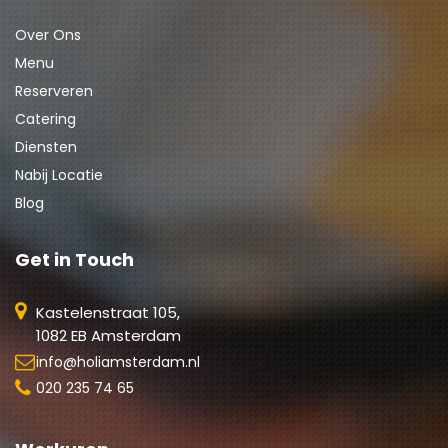
Over Ons
Menu
Reserveren
Catering
Diensten
Nabij Locatie
Blog
Get in Touch
Kastelenstraat 105,
1082 EB Amsterdam
info@holiamsterdam.nl
020 235 74 65