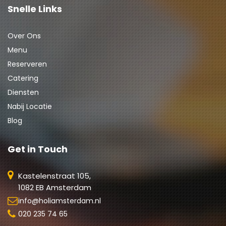
Snelle Links
Over Ons
Menu
Reserveren
Catering
Diensten
Nabij Locatie
Blog
Get in Touch
Kastelenstraat 105,
1082 EB Amsterdam
info@holiamsterdam.nl
020 235 74 65