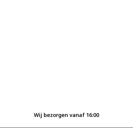
Dal Soup
Linzensoep
€6,50
Tomato Soup
Tomatensoep met Indiase kruiden
€6,50
Chicken Soup
Kippensoep met Indiase kruiden.
Wij bezorgen vanaf 16:00
€8,00